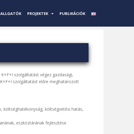
HALLGATÓK
PROJEKTEK
PUBLIKÁCIÓK
 K+F+I szolgáltatást végez gazdasági,
+F+I szolgáltatást előre meghatározott
, költséghatékonyság, költségvetési hatás,
anának, eszköztárának fejlesztése