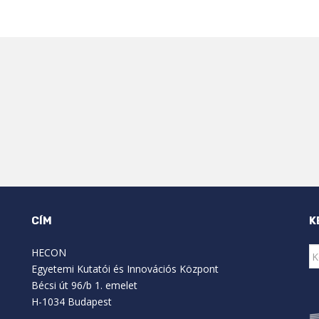
CÍM
K
K
HECON
Egyetemi Kutatói és Innovációs Központ
Bécsi út 96/b 1. emelet
H-1034 Budapest