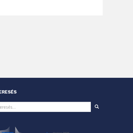
ERESÉS
eresés: