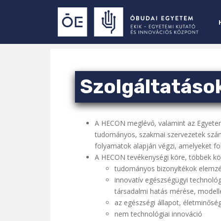
S
k
i
p
t
o
m
Szolgáltatáso
a
i
n
c
A HECON meglévő, valamint az Egyetem 
o
tudományos, szakmai szervezetek szám
n
folyamatok alapján végzi, amelyeket fol
t
A HECON tevékenységi köre, többek kö
e
tudományos bizonyítékok elemzés
n
innovatív egészségügyi technológ
t
társadalmi hatás mérése, modell
az egészségi állapot, életminős
nem technológiai innováció