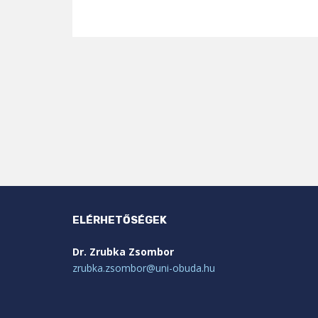
ELÉRHETŐSÉGEK
Dr. Zrubka Zsombor
zrubka.zsombor@uni-obuda.hu