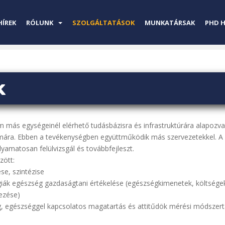
HÍREK
RÓLUNK
SZOLGÁLTATÁSOK
MUNKATÁRSAK
PHD 
k
más egységeinél elérhető tudásbázisra és infrastruktúrára alapozva
ára. Ebben a tevékenységben együttműködik más szervezetekkel. A K
yamatosan felülvizsgál és továbbfejleszt.
zött:
e, szintézise
iák egészség gazdaságtani értékelése (egészségkimenetek, költségek
ezése)
ég, egészséggel kapcsolatos magatartás és attitűdök mérési módszert