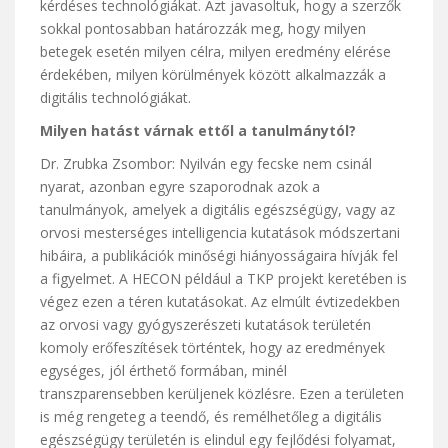
kérdéses technológiákat. Azt javasoltuk, hogy a szerzők
sokkal pontosabban határozzák meg, hogy milyen
betegek esetén milyen célra, milyen eredmény elérése
érdekében, milyen körülmények között alkalmazzák a
digitális technológiákat.
Milyen hatást várnak ettől a tanulmánytól?
Dr. Zrubka Zsombor: Nyilván egy fecske nem csinál
nyarat, azonban egyre szaporodnak azok a
tanulmányok, amelyek a digitális egészségügy, vagy az
orvosi mesterséges intelligencia kutatások módszertani
hibáira, a publikációk minőségi hiányosságaira hívják fel
a figyelmet. A HECON például a TKP projekt keretében is
végez ezen a téren kutatásokat. Az elmúlt évtizedekben
az orvosi vagy gyógyszerészeti kutatások területén
komoly erőfeszítések történtek, hogy az eredmények
egységes, jól érthető formában, minél
transzparensebben kerüljenek közlésre. Ezen a területen
is még rengeteg a teendő, és remélhetőleg a digitális
egészségügy területén is elindul egy fejlődési folyamat,