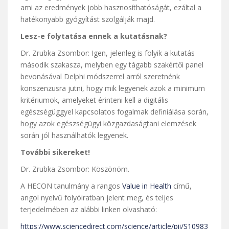
ami az eredmények jobb hasznosíthatóságát, ezáltal a
hatékonyabb gyógyítást szolgálják majd.
Lesz-e folytatása ennek a kutatásnak?
Dr. Zrubka Zsombor: Igen, jelenleg is folyik a kutatás
második szakasza, melyben egy tágabb szakértői panel
bevonásával Delphi módszerrel arról szeretnénk
konszenzusra jutni, hogy mik legyenek azok a minimum
kritériumok, amelyeket érinteni kell a digitális
egészségüggyel kapcsolatos fogalmak definiálása során,
hogy azok egészségügyi közgazdaságtani elemzések
során jól használhatók legyenek.
További sikereket!
Dr. Zrubka Zsombor: Köszönöm.
A HECON tanulmány a rangos
Value in Health
című,
angol nyelvű folyóiratban jelent meg, és teljes
terjedelmében az alábbi linken olvasható:
https://www.sciencedirect.com/science/article/pii/S10983