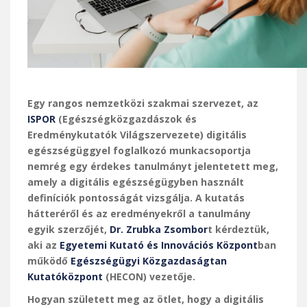
Egy rangos nemzetközi szakmai szervezet, az
ISPOR
(Egészségközgazdászok és
Eredménykutatók Világszervezete) digitális
egészségüggyel foglalkozó munkacsoportja
nemrég egy érdekes tanulmányt jelentetett meg,
amely a digitális egészségügyben használt
definíciók pontosságát vizsgálja. A kutatás
hátteréről és az eredményekről a tanulmány
egyik szerzőjét,
Dr. Zrubka Zsombor
t kérdeztük,
aki az
Egyetemi Kutató és Innovációs Központ
ban
működő
Egészségügyi Közgazdaságtan
Kutatóközpont
(HECON) vezetője.
Hogyan született meg az ötlet, hogy a digitális