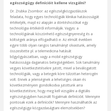
egészségügy definícióit kellene vizsgálni?
Dr. Zrubka Zsombor: az egészségközgazdászok
feladata, hogy egyes technológiák klinikai hatásosságát
értékeljék, majd ez alapján a döntéshozókat egy
technológia értékéről informálják. Vagyis: a
technológiának köszönhető egészségnyereség és a
költségek aránya elfogadható-e. Az elmúlt években
egyre több olyan rangos tanulmányt olvastunk, amely
összesítette pl. a telemedicina hatását
bőgyógyászatban, vagy a mobil egészségügy
hatásossága daganatos betegségekben. Sok tanulmány
vegyes következtetésekre jutott, mivel a beválogatott
technológiák, vagy a betegek köre túlzottan heterogén
volt. Ennek a jelenségnek a lehetséges okain és
következményein gondolkodva jutottunk arra
következtetésre, hogy meg kell vizsgálni a digitális
egészségügyben használt fogalmak definícióit. Mennyire
pontosak ezek a definíciók? Mennyire használhatók az
egészségügyi közgazdaságtani elemzésekben?