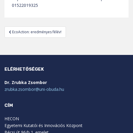
01522019325
Bejegyzés
EcoAction: eredményes félév!
navigáció
ELÉRHETŐSÉGEK
Dr. Zrubka Zsombor
zrubka.zsombor@uni-obuda.hu
CÍM
HECON
Egyetemi Kutatói és Innovációs Központ
Bécsi út 96/b 1. emelet