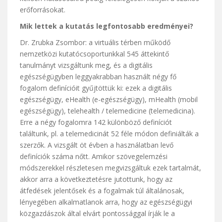
erőforrásokat.
Mik lettek a kutatás legfontosabb eredményei?
Dr. Zrubka Zsombor: a virtuális térben működő
nemzetközi kutatócsoportunkkal 545 áttekintő
tanulmányt vizsgáltunk meg, és a digitális
egészségügyben leggyakrabban használt négy fő
fogalom definícióit gyűjtöttük ki: ezek a digitális
egészségügy, eHealth (e-egészségügy), mHealth (mobil
egészségügy), telehealth / telemedicine (telemedicina).
Erre a négy fogalomra 142 különböző definíciót
találtunk, pl. a telemedicinát 52 féle módon definiálták a
szerzők. A vizsgált öt évben a használatban levő
definíciók száma nőtt. Amikor szövegelemzési
módszerekkel részletesen megvizsgáltuk ezek tartalmát,
akkor arra a következtetésre jutottunk, hogy az
átfedések jelentősek és a fogalmak túl általánosak,
lényegében alkalmatlanok arra, hogy az egészségügyi
közgazdászok által elvárt pontossággal írják le a