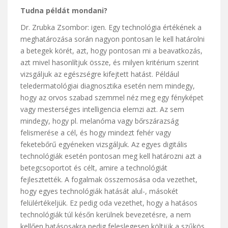
Tudna példát mondani?
Dr. Zrubka Zsombor: igen. Egy technológia értékének a
meghatározása során nagyon pontosan le kell határolni
a betegek körét, azt, hogy pontosan mi a beavatkozás,
azt mivel hasonlítjuk össze, és milyen kritérium szerint
vizsgáljuk az egészségre kifejtett hatást. Például
teledermatológiai diagnosztika esetén nem mindegy,
hogy az orvos szabad szemmel néz meg egy fényképet
vagy mesterséges intelligencia elemzi azt. Az sem
mindegy, hogy pl. melanóma vagy bőrszárazság
felismerése a cél, és hogy mindezt fehér vagy
feketebőrű egyéneken vizsgáljuk. Az egyes digitális
technológiák esetén pontosan meg kell határozni azt a
betegcsoportot és célt, amire a technológiát
fejlesztették. A fogalmak összemosása oda vezethet,
hogy egyes technológiák hatását alul-, másokét
felülértékeljük. Ez pedig oda vezethet, hogy a hatásos
technológiák túl későn kerülnek bevezetésre, a nem
kellően hatásosakra pedig feleslegesen költjük a szűkös